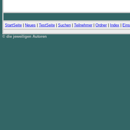
StartSeite
|
Neues
|
TestSeite
|
Suchen
|
Teilnehmer
|
Ordner
|
Index
|
Eins
© die jeweiligen Autoren