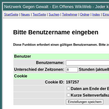
Netzwerk Gegen Gewalt - Ein Offenes WikiWeb - Jeder ka
StartSeite
|
Neues
|
TestSeite
|
Suchen
|
Teilnehmer
|
Ordner
|
Index
|
Eins
Bitte Benutzername eingeben
Diese Funktion erfordert einen gültigen Benutzernamen. Bitte 
Benutzer
Benutzername:
Unterschied der Zeitzonen:
Stunden (aktuell
Cookie
Cookie ID:
197257
Daten am Ende der 
Kurze Seitenverfalls