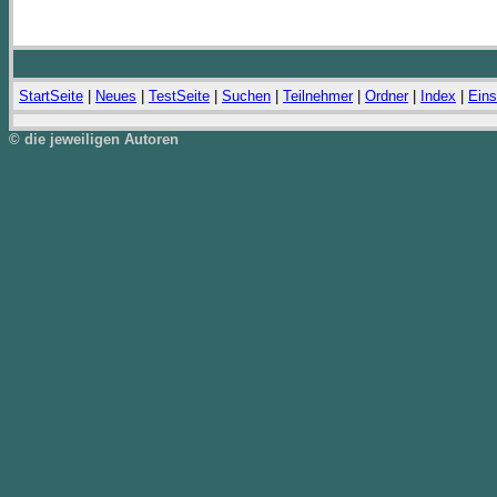
StartSeite
|
Neues
|
TestSeite
|
Suchen
|
Teilnehmer
|
Ordner
|
Index
|
Eins
© die jeweiligen Autoren