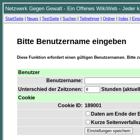
Netzwerk Gegen Gewalt - Ein Offenes WikiWeb - Jeder ka
StartSeite
|
Neues
|
TestSeite
|
Suchen
|
Teilnehmer
|
Ordner
|
Index
|
Eins
Bitte Benutzername eingeben
Diese Funktion erfordert einen gültigen Benutzernamen. Bitte 
Benutzer
Benutzername:
Unterschied der Zeitzonen:
Stunden (aktuell
Cookie
Cookie ID:
189001
Daten am Ende der 
Kurze Seitenverfalls