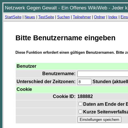
Netzwerk Gegen Gewalt - Ein Offenes WikiWeb - Jeder ka
StartSeite
|
Neues
|
TestSeite
|
Suchen
|
Teilnehmer
|
Ordner
|
Index
|
Eins
Bitte Benutzername eingeben
Diese Funktion erfordert einen gültigen Benutzernamen. Bitte 
Benutzer
Benutzername:
Unterschied der Zeitzonen:
Stunden (aktuell
Cookie
Cookie ID:
188882
Daten am Ende der 
Kurze Seitenverfalls