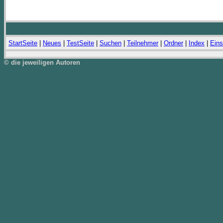
StartSeite
|
Neues
|
TestSeite
|
Suchen
|
Teilnehmer
|
Ordner
|
Index
|
Eins
© die jeweiligen Autoren