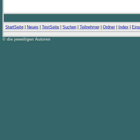
StartSeite
|
Neues
|
TestSeite
|
Suchen
|
Teilnehmer
|
Ordner
|
Index
|
Eins
© die jeweiligen Autoren