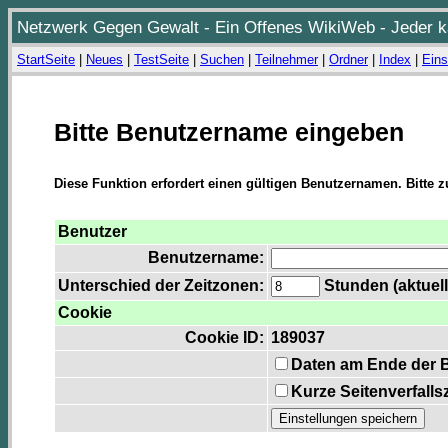
Netzwerk Gegen Gewalt - Ein Offenes WikiWeb - Jeder ka
StartSeite
|
Neues
|
TestSeite
|
Suchen
|
Teilnehmer
|
Ordner
|
Index
|
Eins
Bitte Benutzername eingeben
Diese Funktion erfordert einen gültigen Benutzernamen. Bitte 
Benutzer
Benutzername:
Unterschied der Zeitzonen:
Stunden (aktuell
Cookie
Cookie ID:
189037
Daten am Ende der 
Kurze Seitenverfalls