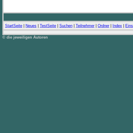
StartSeite
|
Neues
|
TestSeite
|
Suchen
|
Teilnehmer
|
Ordner
|
Index
|
Eins
© die jeweiligen Autoren