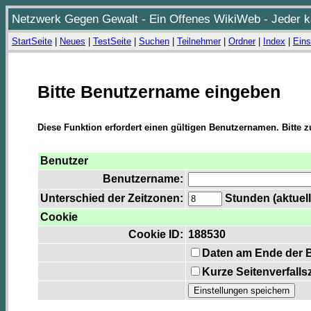
Netzwerk Gegen Gewalt - Ein Offenes WikiWeb - Jeder ka
StartSeite
|
Neues
|
TestSeite
|
Suchen
|
Teilnehmer
|
Ordner
|
Index
|
Eins
Bitte Benutzername eingeben
Diese Funktion erfordert einen gültigen Benutzernamen. Bitte 
Benutzer
Benutzername:
Unterschied der Zeitzonen:
Stunden (aktuell
Cookie
Cookie ID:
188530
Daten am Ende der 
Kurze Seitenverfalls