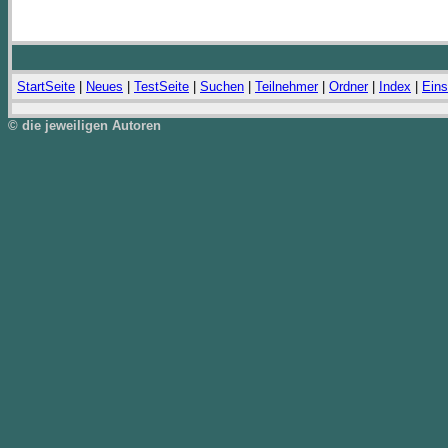
StartSeite
|
Neues
|
TestSeite
|
Suchen
|
Teilnehmer
|
Ordner
|
Index
|
Eins
© die jeweiligen Autoren