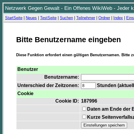
Netzwerk Gegen Gewalt - Ein Offenes WikiWeb - Jeder ka
StartSeite
|
Neues
|
TestSeite
|
Suchen
|
Teilnehmer
|
Ordner
|
Index
|
Eins
Bitte Benutzername eingeben
Diese Funktion erfordert einen gültigen Benutzernamen. Bitte 
Benutzer
Benutzername:
Unterschied der Zeitzonen:
Stunden (aktuell
Cookie
Cookie ID:
187996
Daten am Ende der 
Kurze Seitenverfalls