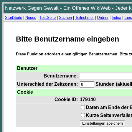
Netzwerk Gegen Gewalt - Ein Offenes WikiWeb - Jeder ka
StartSeite
|
Neues
|
TestSeite
|
Suchen
|
Teilnehmer
|
Ordner
|
Index
|
Eins
Bitte Benutzername eingeben
Diese Funktion erfordert einen gültigen Benutzernamen. Bitte 
Benutzer
Benutzername:
Unterschied der Zeitzonen:
Stunden (aktuell
Cookie
Cookie ID:
179140
Daten am Ende der 
Kurze Seitenverfalls