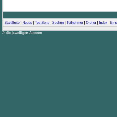
StartSeite
|
Neues
|
TestSeite
|
Suchen
|
Teilnehmer
|
Ordner
|
Index
|
Eins
© die jeweiligen Autoren