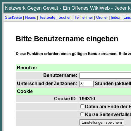
Netzwerk Gegen Gewalt - Ein Offenes WikiWeb - Jeder ka
StartSeite
|
Neues
|
TestSeite
|
Suchen
|
Teilnehmer
|
Ordner
|
Index
|
Eins
Bitte Benutzername eingeben
Diese Funktion erfordert einen gültigen Benutzernamen. Bitte 
Benutzer
Benutzername:
Unterschied der Zeitzonen:
Stunden (aktuell
Cookie
Cookie ID:
196310
Daten am Ende der 
Kurze Seitenverfalls