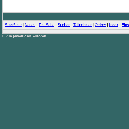
StartSeite
|
Neues
|
TestSeite
|
Suchen
|
Teilnehmer
|
Ordner
|
Index
|
Eins
© die jeweiligen Autoren