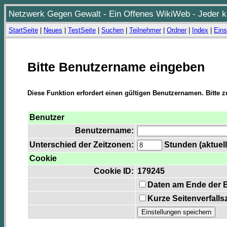
Netzwerk Gegen Gewalt - Ein Offenes WikiWeb - Jeder ka
StartSeite
|
Neues
|
TestSeite
|
Suchen
|
Teilnehmer
|
Ordner
|
Index
|
Eins
Bitte Benutzername eingeben
Diese Funktion erfordert einen gültigen Benutzernamen. Bitte 
Benutzer
Benutzername:
Unterschied der Zeitzonen:
Stunden (aktuell
Cookie
Cookie ID:
179245
Daten am Ende der 
Kurze Seitenverfalls