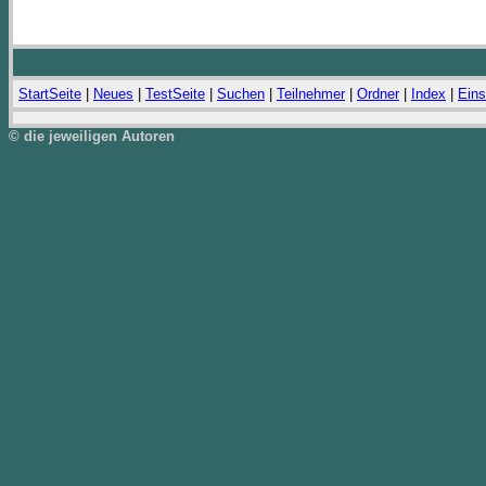
StartSeite
|
Neues
|
TestSeite
|
Suchen
|
Teilnehmer
|
Ordner
|
Index
|
Eins
© die jeweiligen Autoren