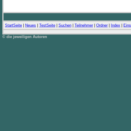
StartSeite
|
Neues
|
TestSeite
|
Suchen
|
Teilnehmer
|
Ordner
|
Index
|
Eins
© die jeweiligen Autoren