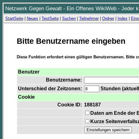
Netzwerk Gegen Gewalt - Ein Offenes WikiWeb - Jeder ka
StartSeite
|
Neues
|
TestSeite
|
Suchen
|
Teilnehmer
|
Ordner
|
Index
|
Eins
Bitte Benutzername eingeben
Diese Funktion erfordert einen gültigen Benutzernamen. Bitte 
Benutzer
Benutzername:
Unterschied der Zeitzonen:
Stunden (aktuell
Cookie
Cookie ID:
188187
Daten am Ende der 
Kurze Seitenverfalls