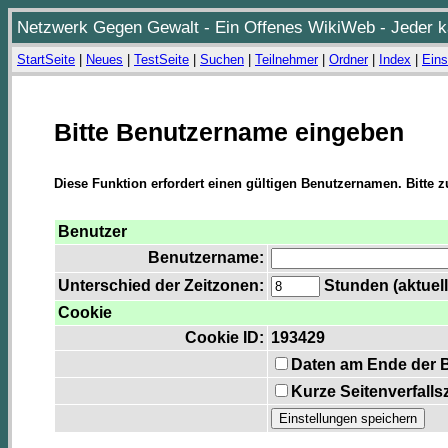
Netzwerk Gegen Gewalt - Ein Offenes WikiWeb - Jeder ka
StartSeite
|
Neues
|
TestSeite
|
Suchen
|
Teilnehmer
|
Ordner
|
Index
|
Eins
Bitte Benutzername eingeben
Diese Funktion erfordert einen gültigen Benutzernamen. Bitte 
Benutzer
Benutzername:
Unterschied der Zeitzonen:
Stunden (aktuell
Cookie
Cookie ID:
193429
Daten am Ende der 
Kurze Seitenverfalls