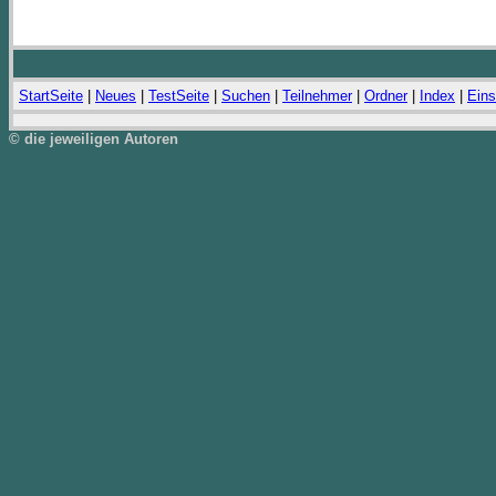
StartSeite
|
Neues
|
TestSeite
|
Suchen
|
Teilnehmer
|
Ordner
|
Index
|
Eins
© die jeweiligen Autoren