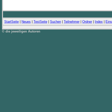
StartSeite
|
Neues
|
TestSeite
|
Suchen
|
Teilnehmer
|
Ordner
|
Index
|
Eins
© die jeweiligen Autoren