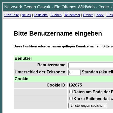
Netzwerk Gegen Gewalt - Ein Offenes WikiWeb - Jeder ka
StartSeite
|
Neues
|
TestSeite
|
Suchen
|
Teilnehmer
|
Ordner
|
Index
|
Eins
Bitte Benutzername eingeben
Diese Funktion erfordert einen gültigen Benutzernamen. Bitte 
Benutzer
Benutzername:
Unterschied der Zeitzonen:
Stunden (aktuell
Cookie
Cookie ID:
192875
Daten am Ende der 
Kurze Seitenverfalls