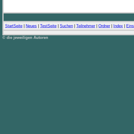
StartSeite
|
Neues
|
TestSeite
|
Suchen
|
Teilnehmer
|
Ordner
|
Index
|
Eins
© die jeweiligen Autoren