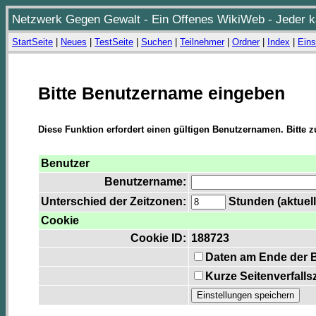
Netzwerk Gegen Gewalt - Ein Offenes WikiWeb - Jeder ka
StartSeite
|
Neues
|
TestSeite
|
Suchen
|
Teilnehmer
|
Ordner
|
Index
|
Eins
Bitte Benutzername eingeben
Diese Funktion erfordert einen gültigen Benutzernamen. Bitte 
Benutzer
Benutzername:
Unterschied der Zeitzonen:
Stunden (aktuell
Cookie
Cookie ID:
188723
Daten am Ende der 
Kurze Seitenverfalls