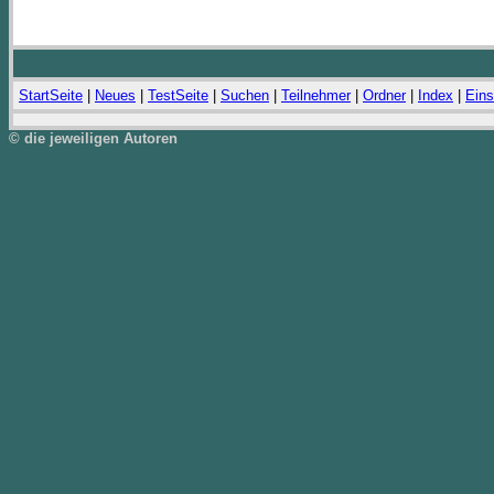
StartSeite
|
Neues
|
TestSeite
|
Suchen
|
Teilnehmer
|
Ordner
|
Index
|
Eins
© die jeweiligen Autoren