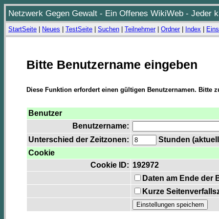
Netzwerk Gegen Gewalt - Ein Offenes WikiWeb - Jeder ka
StartSeite
|
Neues
|
TestSeite
|
Suchen
|
Teilnehmer
|
Ordner
|
Index
|
Eins
Bitte Benutzername eingeben
Diese Funktion erfordert einen gültigen Benutzernamen. Bitte 
Benutzer
Benutzername:
Unterschied der Zeitzonen:
Stunden (aktuell
Cookie
Cookie ID:
192972
Daten am Ende der 
Kurze Seitenverfalls