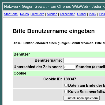
Netzwerk Gegen Gewalt - Ein Offenes WikiWeb - Jeder ka
StartSeite
|
Neues
|
TestSeite
|
Suchen
|
Teilnehmer
|
Ordner
|
Index
|
Eins
Bitte Benutzername eingeben
Diese Funktion erfordert einen gültigen Benutzernamen. Bitte 
Benutzer
Benutzername:
Unterschied der Zeitzonen:
Stunden (aktuell
Cookie
Cookie ID:
188347
Daten am Ende der 
Kurze Seitenverfalls