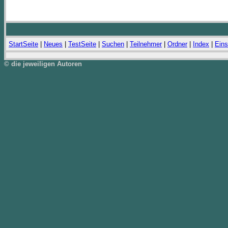
StartSeite
|
Neues
|
TestSeite
|
Suchen
|
Teilnehmer
|
Ordner
|
Index
|
Eins
© die jeweiligen Autoren