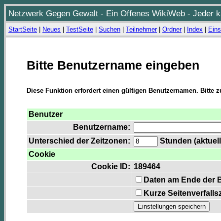
Netzwerk Gegen Gewalt - Ein Offenes WikiWeb - Jeder ka
StartSeite
|
Neues
|
TestSeite
|
Suchen
|
Teilnehmer
|
Ordner
|
Index
|
Eins
Bitte Benutzername eingeben
Diese Funktion erfordert einen gültigen Benutzernamen. Bitte 
Benutzer
Benutzername:
Unterschied der Zeitzonen:
Stunden (aktuell
Cookie
Cookie ID:
189464
Daten am Ende der 
Kurze Seitenverfalls