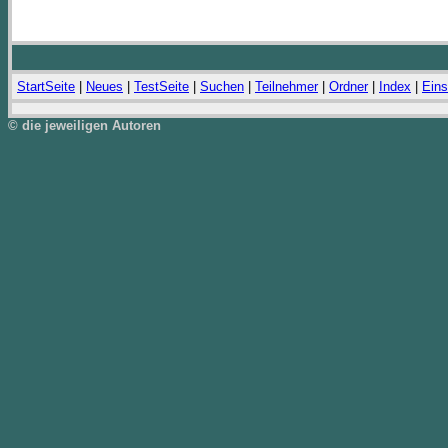
StartSeite
|
Neues
|
TestSeite
|
Suchen
|
Teilnehmer
|
Ordner
|
Index
|
Eins
© die jeweiligen Autoren