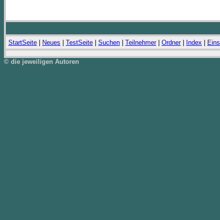
StartSeite
|
Neues
|
TestSeite
|
Suchen
|
Teilnehmer
|
Ordner
|
Index
|
Eins
© die jeweiligen Autoren