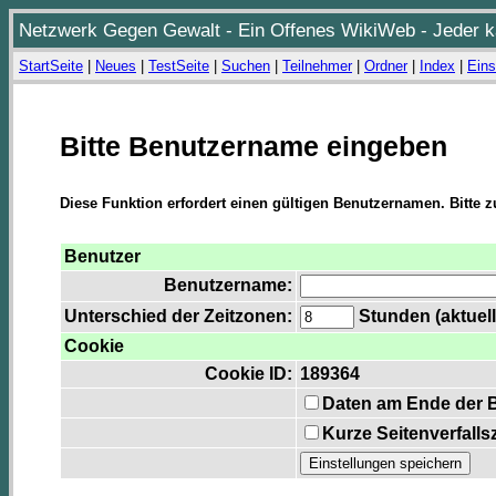
Netzwerk Gegen Gewalt - Ein Offenes WikiWeb - Jeder ka
StartSeite
|
Neues
|
TestSeite
|
Suchen
|
Teilnehmer
|
Ordner
|
Index
|
Eins
Bitte Benutzername eingeben
Diese Funktion erfordert einen gültigen Benutzernamen. Bitte 
Benutzer
Benutzername:
Unterschied der Zeitzonen:
Stunden (aktuell
Cookie
Cookie ID:
189364
Daten am Ende der 
Kurze Seitenverfalls