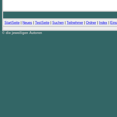
StartSeite
|
Neues
|
TestSeite
|
Suchen
|
Teilnehmer
|
Ordner
|
Index
|
Eins
© die jeweiligen Autoren