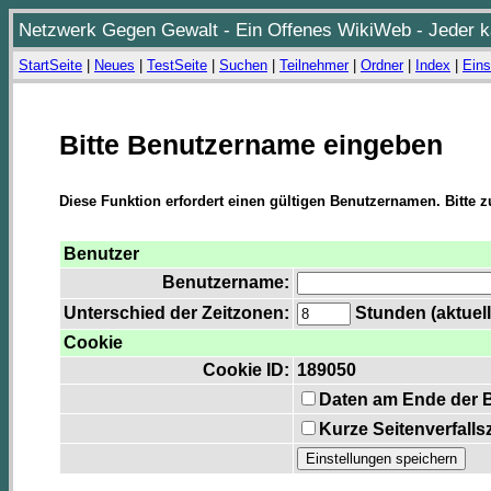
Netzwerk Gegen Gewalt - Ein Offenes WikiWeb - Jeder ka
StartSeite
|
Neues
|
TestSeite
|
Suchen
|
Teilnehmer
|
Ordner
|
Index
|
Eins
Bitte Benutzername eingeben
Diese Funktion erfordert einen gültigen Benutzernamen. Bitte 
Benutzer
Benutzername:
Unterschied der Zeitzonen:
Stunden (aktuell
Cookie
Cookie ID:
189050
Daten am Ende der 
Kurze Seitenverfalls