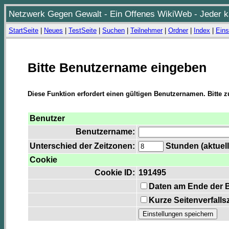
Netzwerk Gegen Gewalt - Ein Offenes WikiWeb - Jeder ka
StartSeite
|
Neues
|
TestSeite
|
Suchen
|
Teilnehmer
|
Ordner
|
Index
|
Eins
Bitte Benutzername eingeben
Diese Funktion erfordert einen gültigen Benutzernamen. Bitte 
Benutzer
Benutzername:
Unterschied der Zeitzonen:
Stunden (aktuell
Cookie
Cookie ID:
191495
Daten am Ende der 
Kurze Seitenverfalls