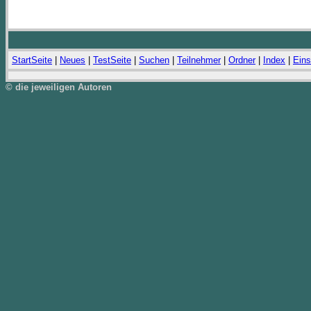
StartSeite
|
Neues
|
TestSeite
|
Suchen
|
Teilnehmer
|
Ordner
|
Index
|
Eins
© die jeweiligen Autoren