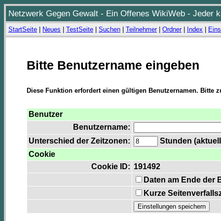
Netzwerk Gegen Gewalt - Ein Offenes WikiWeb - Jeder ka
StartSeite
|
Neues
|
TestSeite
|
Suchen
|
Teilnehmer
|
Ordner
|
Index
|
Eins
Bitte Benutzername eingeben
Diese Funktion erfordert einen gültigen Benutzernamen. Bitte 
Benutzer
Benutzername:
Unterschied der Zeitzonen:
Stunden (aktuell
Cookie
Cookie ID:
191492
Daten am Ende der 
Kurze Seitenverfalls