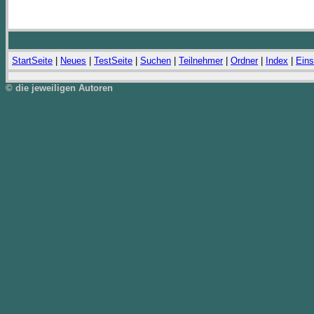
StartSeite
|
Neues
|
TestSeite
|
Suchen
|
Teilnehmer
|
Ordner
|
Index
|
Eins
© die jeweiligen Autoren