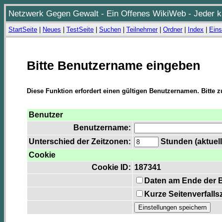
Netzwerk Gegen Gewalt - Ein Offenes WikiWeb - Jeder ka
StartSeite
|
Neues
|
TestSeite
|
Suchen
|
Teilnehmer
|
Ordner
|
Index
|
Eins
Bitte Benutzername eingeben
Diese Funktion erfordert einen gültigen Benutzernamen. Bitte 
Benutzer
Benutzername:
Unterschied der Zeitzonen:
Stunden (aktuell
Cookie
Cookie ID:
187341
Daten am Ende der 
Kurze Seitenverfalls