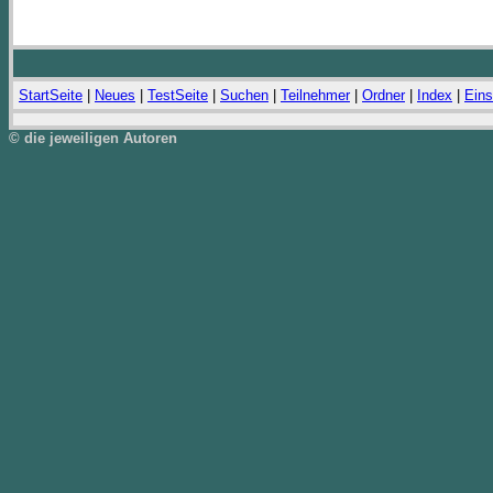
StartSeite
|
Neues
|
TestSeite
|
Suchen
|
Teilnehmer
|
Ordner
|
Index
|
Eins
© die jeweiligen Autoren