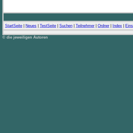
StartSeite
|
Neues
|
TestSeite
|
Suchen
|
Teilnehmer
|
Ordner
|
Index
|
Eins
© die jeweiligen Autoren