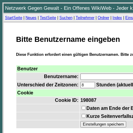
Netzwerk Gegen Gewalt - Ein Offenes WikiWeb - Jeder ka
StartSeite
|
Neues
|
TestSeite
|
Suchen
|
Teilnehmer
|
Ordner
|
Index
|
Eins
Bitte Benutzername eingeben
Diese Funktion erfordert einen gültigen Benutzernamen. Bitte 
Benutzer
Benutzername:
Unterschied der Zeitzonen:
Stunden (aktuell
Cookie
Cookie ID:
198087
Daten am Ende der 
Kurze Seitenverfalls