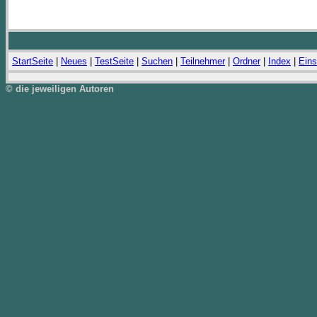
StartSeite
|
Neues
|
TestSeite
|
Suchen
|
Teilnehmer
|
Ordner
|
Index
|
Eins
© die jeweiligen Autoren