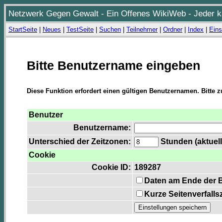
Netzwerk Gegen Gewalt - Ein Offenes WikiWeb - Jeder ka
StartSeite
|
Neues
|
TestSeite
|
Suchen
|
Teilnehmer
|
Ordner
|
Index
|
Eins
Bitte Benutzername eingeben
Diese Funktion erfordert einen gültigen Benutzernamen. Bitte 
Benutzer
Benutzername:
Unterschied der Zeitzonen:
Stunden (aktuell
Cookie
Cookie ID:
189287
Daten am Ende der 
Kurze Seitenverfalls