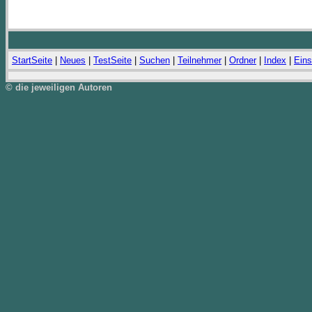
StartSeite
|
Neues
|
TestSeite
|
Suchen
|
Teilnehmer
|
Ordner
|
Index
|
Eins
© die jeweiligen Autoren