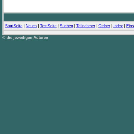
StartSeite
|
Neues
|
TestSeite
|
Suchen
|
Teilnehmer
|
Ordner
|
Index
|
Eins
© die jeweiligen Autoren