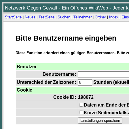
Netzwerk Gegen Gewalt - Ein Offenes WikiWeb - Jeder ka
StartSeite
|
Neues
|
TestSeite
|
Suchen
|
Teilnehmer
|
Ordner
|
Index
|
Eins
Bitte Benutzername eingeben
Diese Funktion erfordert einen gültigen Benutzernamen. Bitte 
Benutzer
Benutzername:
Unterschied der Zeitzonen:
Stunden (aktuell
Cookie
Cookie ID:
198072
Daten am Ende der 
Kurze Seitenverfalls