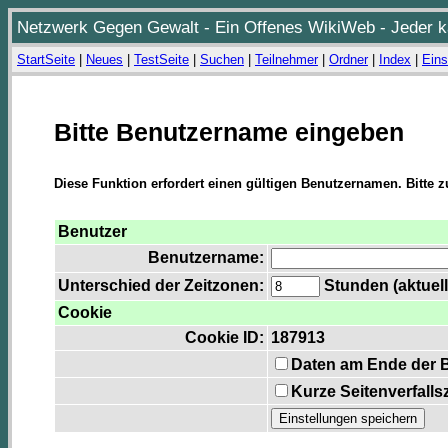
Netzwerk Gegen Gewalt - Ein Offenes WikiWeb - Jeder ka
StartSeite
|
Neues
|
TestSeite
|
Suchen
|
Teilnehmer
|
Ordner
|
Index
|
Eins
Bitte Benutzername eingeben
Diese Funktion erfordert einen gültigen Benutzernamen. Bitte 
Benutzer
Benutzername:
Unterschied der Zeitzonen:
Stunden (aktuell
Cookie
Cookie ID:
187913
Daten am Ende der 
Kurze Seitenverfalls