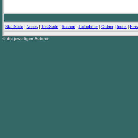
StartSeite
|
Neues
|
TestSeite
|
Suchen
|
Teilnehmer
|
Ordner
|
Index
|
Eins
© die jeweiligen Autoren