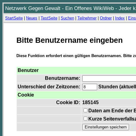
Netzwerk Gegen Gewalt - Ein Offenes WikiWeb - Jeder ka
StartSeite
|
Neues
|
TestSeite
|
Suchen
|
Teilnehmer
|
Ordner
|
Index
|
Eins
Bitte Benutzername eingeben
Diese Funktion erfordert einen gültigen Benutzernamen. Bitte 
Benutzer
Benutzername:
Unterschied der Zeitzonen:
Stunden (aktuell
Cookie
Cookie ID:
185145
Daten am Ende der 
Kurze Seitenverfalls