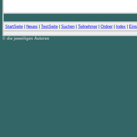
StartSeite
|
Neues
|
TestSeite
|
Suchen
|
Teilnehmer
|
Ordner
|
Index
|
Eins
© die jeweiligen Autoren