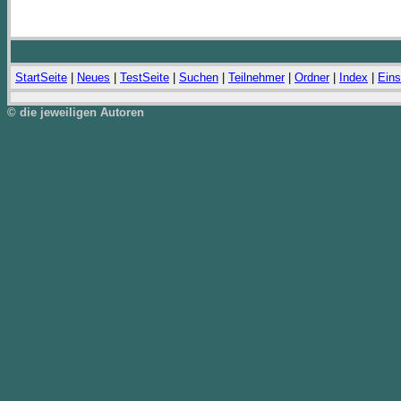
StartSeite
|
Neues
|
TestSeite
|
Suchen
|
Teilnehmer
|
Ordner
|
Index
|
Eins
© die jeweiligen Autoren