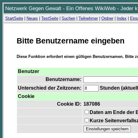
Netzwerk Gegen Gewalt - Ein Offenes WikiWeb - Jeder ka
StartSeite
|
Neues
|
TestSeite
|
Suchen
|
Teilnehmer
|
Ordner
|
Index
|
Eins
Bitte Benutzername eingeben
Diese Funktion erfordert einen gültigen Benutzernamen. Bitte 
Benutzer
Benutzername:
Unterschied der Zeitzonen:
Stunden (aktuell
Cookie
Cookie ID:
187086
Daten am Ende der 
Kurze Seitenverfalls