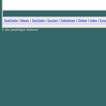
StartSeite
|
Neues
|
TestSeite
|
Suchen
|
Teilnehmer
|
Ordner
|
Index
|
Eins
© die jeweiligen Autoren