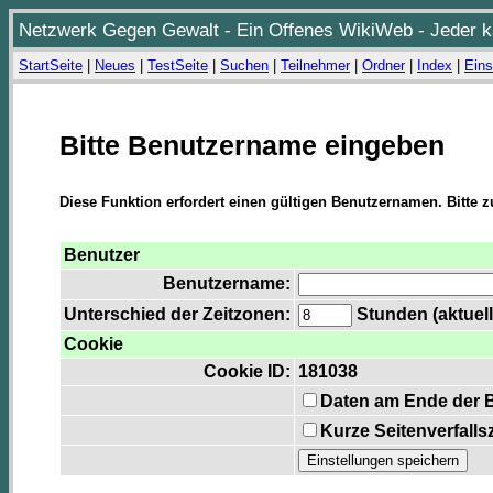
Netzwerk Gegen Gewalt - Ein Offenes WikiWeb - Jeder ka
StartSeite
|
Neues
|
TestSeite
|
Suchen
|
Teilnehmer
|
Ordner
|
Index
|
Eins
Bitte Benutzername eingeben
Diese Funktion erfordert einen gültigen Benutzernamen. Bitte 
Benutzer
Benutzername:
Unterschied der Zeitzonen:
Stunden (aktuell
Cookie
Cookie ID:
181038
Daten am Ende der 
Kurze Seitenverfalls