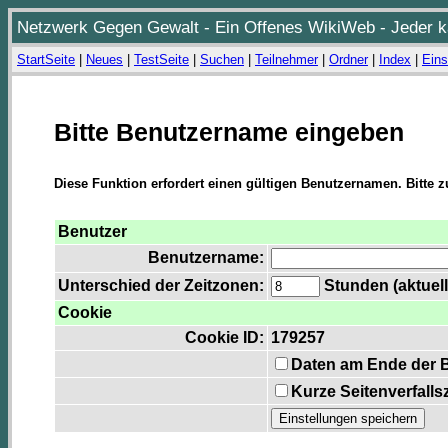
Netzwerk Gegen Gewalt - Ein Offenes WikiWeb - Jeder ka
StartSeite
|
Neues
|
TestSeite
|
Suchen
|
Teilnehmer
|
Ordner
|
Index
|
Eins
Bitte Benutzername eingeben
Diese Funktion erfordert einen gültigen Benutzernamen. Bitte 
Benutzer
Benutzername:
Unterschied der Zeitzonen:
Stunden (aktuell
Cookie
Cookie ID:
179257
Daten am Ende der 
Kurze Seitenverfalls