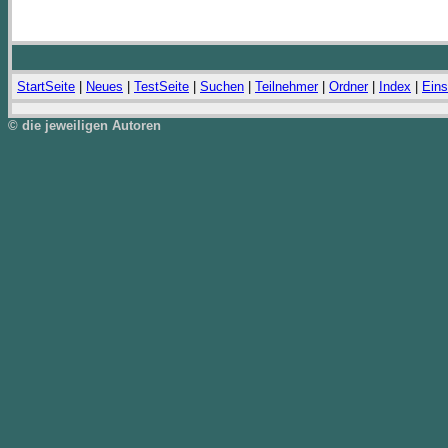
StartSeite
|
Neues
|
TestSeite
|
Suchen
|
Teilnehmer
|
Ordner
|
Index
|
Eins
© die jeweiligen Autoren