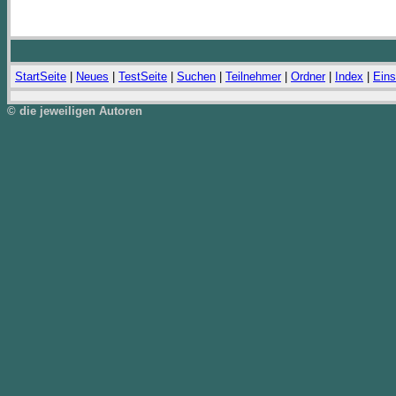
StartSeite
|
Neues
|
TestSeite
|
Suchen
|
Teilnehmer
|
Ordner
|
Index
|
Eins
© die jeweiligen Autoren