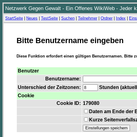
Netzwerk Gegen Gewalt - Ein Offenes WikiWeb - Jeder ka
StartSeite
|
Neues
|
TestSeite
|
Suchen
|
Teilnehmer
|
Ordner
|
Index
|
Eins
Bitte Benutzername eingeben
Diese Funktion erfordert einen gültigen Benutzernamen. Bitte 
Benutzer
Benutzername:
Unterschied der Zeitzonen:
Stunden (aktuell
Cookie
Cookie ID:
179080
Daten am Ende der 
Kurze Seitenverfalls