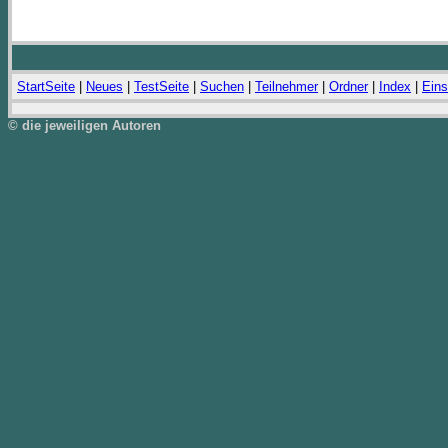
StartSeite
|
Neues
|
TestSeite
|
Suchen
|
Teilnehmer
|
Ordner
|
Index
|
Eins
© die jeweiligen Autoren