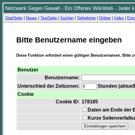
Netzwerk Gegen Gewalt - Ein Offenes WikiWeb - Jeder ka
StartSeite
|
Neues
|
TestSeite
|
Suchen
|
Teilnehmer
|
Ordner
|
Index
|
Eins
Bitte Benutzername eingeben
Diese Funktion erfordert einen gültigen Benutzernamen. Bitte 
Benutzer
Benutzername:
Unterschied der Zeitzonen:
Stunden (aktuell
Cookie
Cookie ID:
178185
Daten am Ende der 
Kurze Seitenverfalls