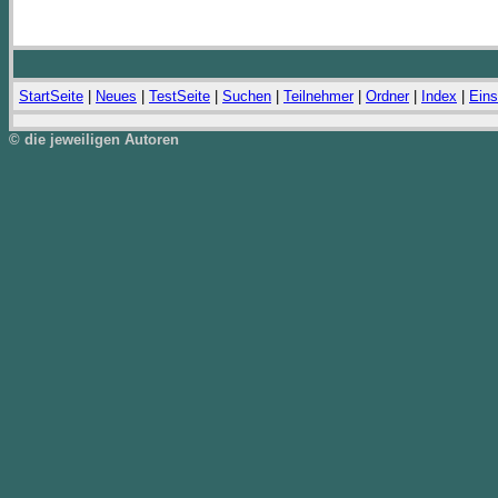
StartSeite
|
Neues
|
TestSeite
|
Suchen
|
Teilnehmer
|
Ordner
|
Index
|
Eins
© die jeweiligen Autoren