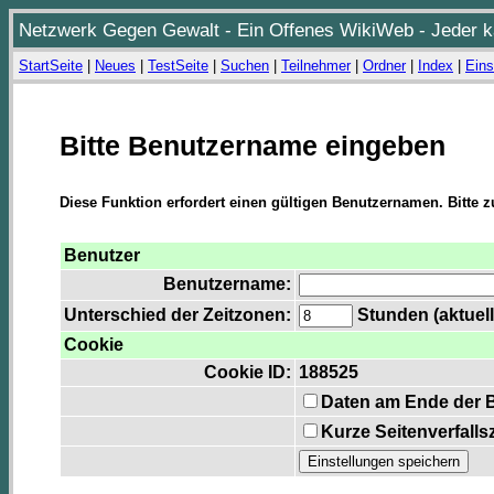
Netzwerk Gegen Gewalt - Ein Offenes WikiWeb - Jeder ka
StartSeite
|
Neues
|
TestSeite
|
Suchen
|
Teilnehmer
|
Ordner
|
Index
|
Eins
Bitte Benutzername eingeben
Diese Funktion erfordert einen gültigen Benutzernamen. Bitte 
Benutzer
Benutzername:
Unterschied der Zeitzonen:
Stunden (aktuell
Cookie
Cookie ID:
188525
Daten am Ende der 
Kurze Seitenverfalls