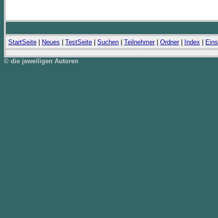
StartSeite
|
Neues
|
TestSeite
|
Suchen
|
Teilnehmer
|
Ordner
|
Index
|
Eins
© die jeweiligen Autoren