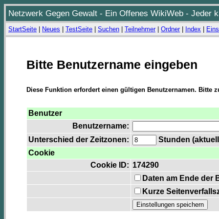
Netzwerk Gegen Gewalt - Ein Offenes WikiWeb - Jeder ka
StartSeite
|
Neues
|
TestSeite
|
Suchen
|
Teilnehmer
|
Ordner
|
Index
|
Eins
Bitte Benutzername eingeben
Diese Funktion erfordert einen gültigen Benutzernamen. Bitte 
Benutzer
Benutzername:
Unterschied der Zeitzonen:
Stunden (aktuell
Cookie
Cookie ID:
174290
Daten am Ende der 
Kurze Seitenverfalls