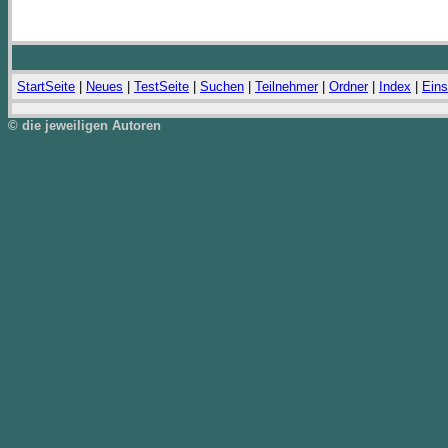
StartSeite
|
Neues
|
TestSeite
|
Suchen
|
Teilnehmer
|
Ordner
|
Index
|
Eins
© die jeweiligen Autoren