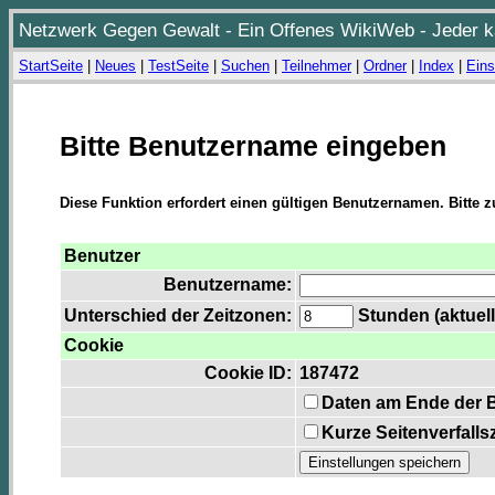
Netzwerk Gegen Gewalt - Ein Offenes WikiWeb - Jeder ka
StartSeite
|
Neues
|
TestSeite
|
Suchen
|
Teilnehmer
|
Ordner
|
Index
|
Eins
Bitte Benutzername eingeben
Diese Funktion erfordert einen gültigen Benutzernamen. Bitte 
Benutzer
Benutzername:
Unterschied der Zeitzonen:
Stunden (aktuell
Cookie
Cookie ID:
187472
Daten am Ende der 
Kurze Seitenverfalls