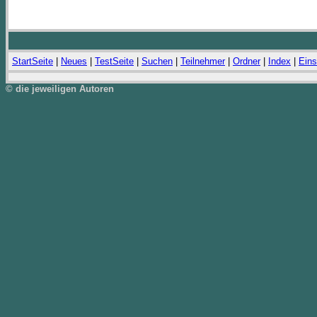
StartSeite
|
Neues
|
TestSeite
|
Suchen
|
Teilnehmer
|
Ordner
|
Index
|
Eins
© die jeweiligen Autoren