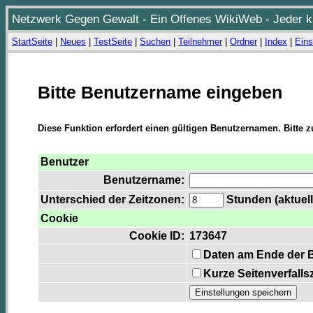
Netzwerk Gegen Gewalt - Ein Offenes WikiWeb - Jeder ka
StartSeite
|
Neues
|
TestSeite
|
Suchen
|
Teilnehmer
|
Ordner
|
Index
|
Eins
Bitte Benutzername eingeben
Diese Funktion erfordert einen gültigen Benutzernamen. Bitte 
Benutzer
Benutzername:
Unterschied der Zeitzonen:
Stunden (aktuell
Cookie
Cookie ID:
173647
Daten am Ende der 
Kurze Seitenverfalls