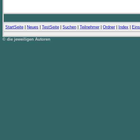
StartSeite
|
Neues
|
TestSeite
|
Suchen
|
Teilnehmer
|
Ordner
|
Index
|
Eins
© die jeweiligen Autoren