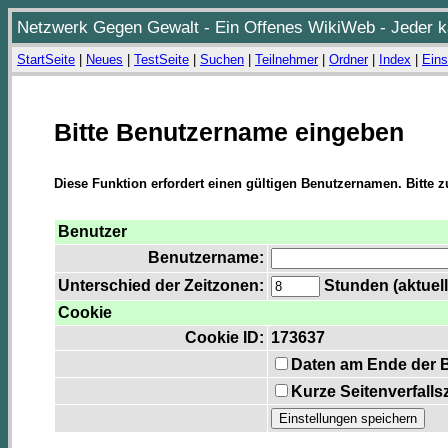
Netzwerk Gegen Gewalt - Ein Offenes WikiWeb - Jeder ka
StartSeite
|
Neues
|
TestSeite
|
Suchen
|
Teilnehmer
|
Ordner
|
Index
|
Eins
Bitte Benutzername eingeben
Diese Funktion erfordert einen gültigen Benutzernamen. Bitte 
Benutzer
Benutzername:
Unterschied der Zeitzonen:
Stunden (aktuell
Cookie
Cookie ID:
173637
Daten am Ende der 
Kurze Seitenverfalls