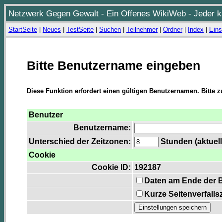
Netzwerk Gegen Gewalt - Ein Offenes WikiWeb - Jeder ka
StartSeite
|
Neues
|
TestSeite
|
Suchen
|
Teilnehmer
|
Ordner
|
Index
|
Eins
Bitte Benutzername eingeben
Diese Funktion erfordert einen gültigen Benutzernamen. Bitte 
Benutzer
Benutzername:
Unterschied der Zeitzonen:
Stunden (aktuell
Cookie
Cookie ID:
192187
Daten am Ende der 
Kurze Seitenverfalls