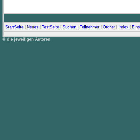
StartSeite
|
Neues
|
TestSeite
|
Suchen
|
Teilnehmer
|
Ordner
|
Index
|
Eins
© die jeweiligen Autoren