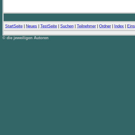
StartSeite
|
Neues
|
TestSeite
|
Suchen
|
Teilnehmer
|
Ordner
|
Index
|
Eins
© die jeweiligen Autoren