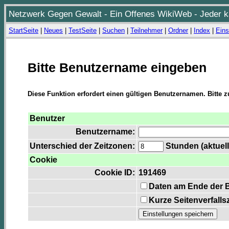
Netzwerk Gegen Gewalt - Ein Offenes WikiWeb - Jeder ka
StartSeite
|
Neues
|
TestSeite
|
Suchen
|
Teilnehmer
|
Ordner
|
Index
|
Eins
Bitte Benutzername eingeben
Diese Funktion erfordert einen gültigen Benutzernamen. Bitte 
Benutzer
Benutzername:
Unterschied der Zeitzonen:
Stunden (aktuell
Cookie
Cookie ID:
191469
Daten am Ende der 
Kurze Seitenverfalls