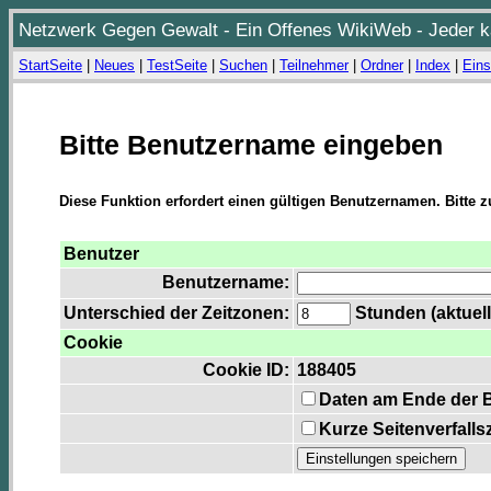
Netzwerk Gegen Gewalt - Ein Offenes WikiWeb - Jeder ka
StartSeite
|
Neues
|
TestSeite
|
Suchen
|
Teilnehmer
|
Ordner
|
Index
|
Eins
Bitte Benutzername eingeben
Diese Funktion erfordert einen gültigen Benutzernamen. Bitte 
Benutzer
Benutzername:
Unterschied der Zeitzonen:
Stunden (aktuell
Cookie
Cookie ID:
188405
Daten am Ende der 
Kurze Seitenverfalls