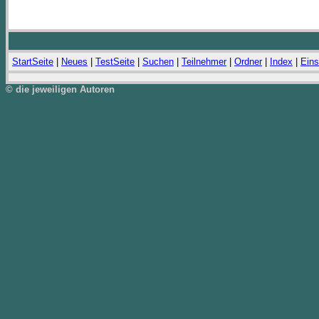
StartSeite
|
Neues
|
TestSeite
|
Suchen
|
Teilnehmer
|
Ordner
|
Index
|
Eins
© die jeweiligen Autoren