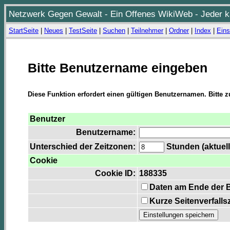
Netzwerk Gegen Gewalt - Ein Offenes WikiWeb - Jeder ka
StartSeite
|
Neues
|
TestSeite
|
Suchen
|
Teilnehmer
|
Ordner
|
Index
|
Eins
Bitte Benutzername eingeben
Diese Funktion erfordert einen gültigen Benutzernamen. Bitte 
Benutzer
Benutzername:
Unterschied der Zeitzonen:
Stunden (aktuell
Cookie
Cookie ID:
188335
Daten am Ende der 
Kurze Seitenverfalls