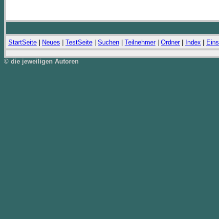
StartSeite
|
Neues
|
TestSeite
|
Suchen
|
Teilnehmer
|
Ordner
|
Index
|
Eins
© die jeweiligen Autoren