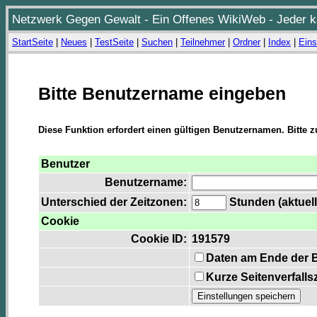
Netzwerk Gegen Gewalt - Ein Offenes WikiWeb - Jeder ka
StartSeite
|
Neues
|
TestSeite
|
Suchen
|
Teilnehmer
|
Ordner
|
Index
|
Eins
Bitte Benutzername eingeben
Diese Funktion erfordert einen gültigen Benutzernamen. Bitte 
Benutzer
Benutzername:
Unterschied der Zeitzonen:
Stunden (aktuell
Cookie
Cookie ID:
191579
Daten am Ende der 
Kurze Seitenverfalls