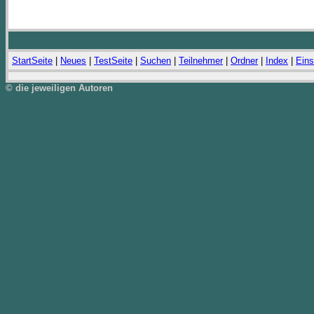
StartSeite
|
Neues
|
TestSeite
|
Suchen
|
Teilnehmer
|
Ordner
|
Index
|
Eins
© die jeweiligen Autoren