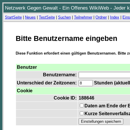
Netzwerk Gegen Gewalt - Ein Offenes WikiWeb - Jeder ka
StartSeite
|
Neues
|
TestSeite
|
Suchen
|
Teilnehmer
|
Ordner
|
Index
|
Eins
Bitte Benutzername eingeben
Diese Funktion erfordert einen gültigen Benutzernamen. Bitte 
Benutzer
Benutzername:
Unterschied der Zeitzonen:
Stunden (aktuell
Cookie
Cookie ID:
188646
Daten am Ende der 
Kurze Seitenverfalls