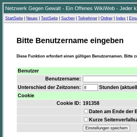
Netzwerk Gegen Gewalt - Ein Offenes WikiWeb - Jeder ka
StartSeite
|
Neues
|
TestSeite
|
Suchen
|
Teilnehmer
|
Ordner
|
Index
|
Eins
Bitte Benutzername eingeben
Diese Funktion erfordert einen gültigen Benutzernamen. Bitte 
Benutzer
Benutzername:
Unterschied der Zeitzonen:
Stunden (aktuell
Cookie
Cookie ID:
191358
Daten am Ende der 
Kurze Seitenverfalls