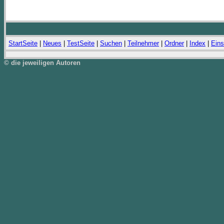
StartSeite
|
Neues
|
TestSeite
|
Suchen
|
Teilnehmer
|
Ordner
|
Index
|
Eins
© die jeweiligen Autoren