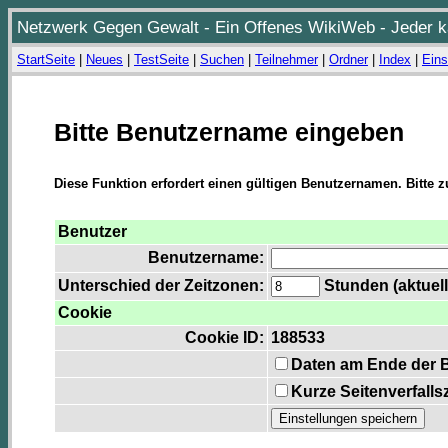
Netzwerk Gegen Gewalt - Ein Offenes WikiWeb - Jeder ka
StartSeite
|
Neues
|
TestSeite
|
Suchen
|
Teilnehmer
|
Ordner
|
Index
|
Eins
Bitte Benutzername eingeben
Diese Funktion erfordert einen gültigen Benutzernamen. Bitte 
Benutzer
Benutzername:
Unterschied der Zeitzonen:
Stunden (aktuell
Cookie
Cookie ID:
188533
Daten am Ende der 
Kurze Seitenverfalls