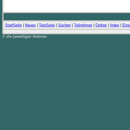
StartSeite
|
Neues
|
TestSeite
|
Suchen
|
Teilnehmer
|
Ordner
|
Index
|
Eins
© die jeweiligen Autoren