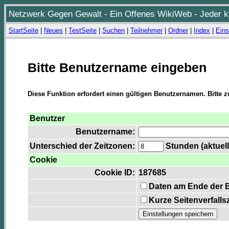
Netzwerk Gegen Gewalt - Ein Offenes WikiWeb - Jeder ka
StartSeite
|
Neues
|
TestSeite
|
Suchen
|
Teilnehmer
|
Ordner
|
Index
|
Eins
Bitte Benutzername eingeben
Diese Funktion erfordert einen gültigen Benutzernamen. Bitte 
Benutzer
Benutzername:
Unterschied der Zeitzonen:
Stunden (aktuell
Cookie
Cookie ID:
187685
Daten am Ende der 
Kurze Seitenverfalls