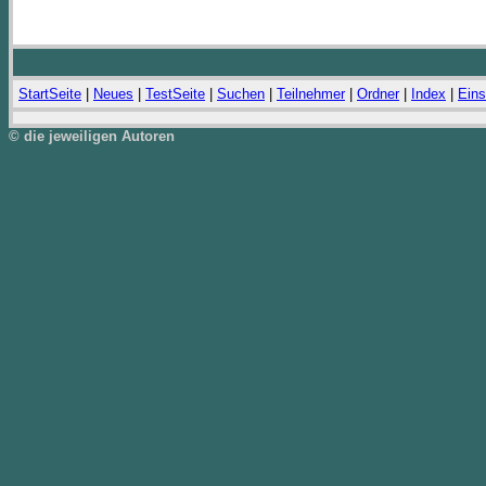
StartSeite
|
Neues
|
TestSeite
|
Suchen
|
Teilnehmer
|
Ordner
|
Index
|
Eins
© die jeweiligen Autoren