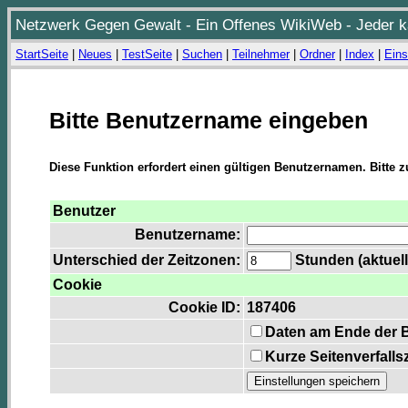
Netzwerk Gegen Gewalt - Ein Offenes WikiWeb - Jeder ka
StartSeite
|
Neues
|
TestSeite
|
Suchen
|
Teilnehmer
|
Ordner
|
Index
|
Eins
Bitte Benutzername eingeben
Diese Funktion erfordert einen gültigen Benutzernamen. Bitte 
Benutzer
Benutzername:
Unterschied der Zeitzonen:
Stunden (aktuell
Cookie
Cookie ID:
187406
Daten am Ende der 
Kurze Seitenverfalls