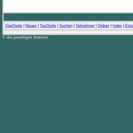
StartSeite
|
Neues
|
TestSeite
|
Suchen
|
Teilnehmer
|
Ordner
|
Index
|
Eins
© die jeweiligen Autoren