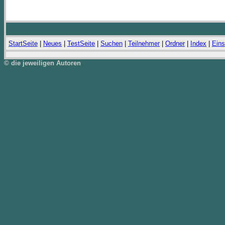
StartSeite
|
Neues
|
TestSeite
|
Suchen
|
Teilnehmer
|
Ordner
|
Index
|
Eins
© die jeweiligen Autoren