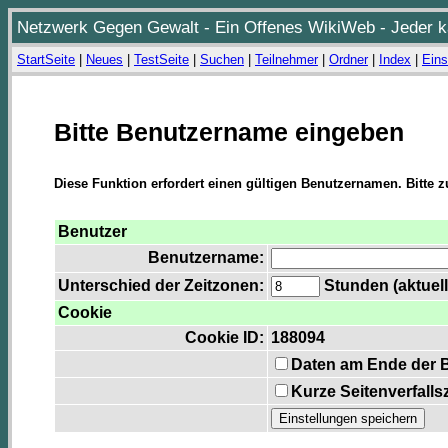
Netzwerk Gegen Gewalt - Ein Offenes WikiWeb - Jeder ka
StartSeite
|
Neues
|
TestSeite
|
Suchen
|
Teilnehmer
|
Ordner
|
Index
|
Eins
Bitte Benutzername eingeben
Diese Funktion erfordert einen gültigen Benutzernamen. Bitte 
Benutzer
Benutzername:
Unterschied der Zeitzonen:
Stunden (aktuell
Cookie
Cookie ID:
188094
Daten am Ende der 
Kurze Seitenverfalls