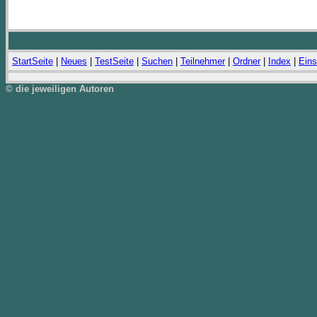
StartSeite
|
Neues
|
TestSeite
|
Suchen
|
Teilnehmer
|
Ordner
|
Index
|
Eins
© die jeweiligen Autoren