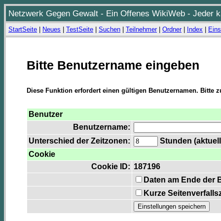
Netzwerk Gegen Gewalt - Ein Offenes WikiWeb - Jeder ka
StartSeite
|
Neues
|
TestSeite
|
Suchen
|
Teilnehmer
|
Ordner
|
Index
|
Eins
Bitte Benutzername eingeben
Diese Funktion erfordert einen gültigen Benutzernamen. Bitte 
Benutzer
Benutzername:
Unterschied der Zeitzonen:
Stunden (aktuell
Cookie
Cookie ID:
187196
Daten am Ende der 
Kurze Seitenverfalls