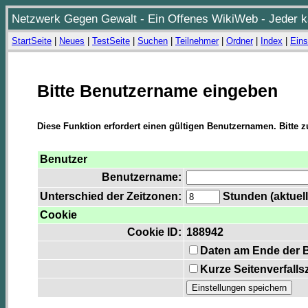
Netzwerk Gegen Gewalt - Ein Offenes WikiWeb - Jeder ka
StartSeite
|
Neues
|
TestSeite
|
Suchen
|
Teilnehmer
|
Ordner
|
Index
|
Eins
Bitte Benutzername eingeben
Diese Funktion erfordert einen gültigen Benutzernamen. Bitte 
Benutzer
Benutzername:
Unterschied der Zeitzonen:
Stunden (aktuell
Cookie
Cookie ID:
188942
Daten am Ende der 
Kurze Seitenverfalls