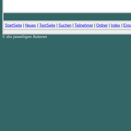
StartSeite
|
Neues
|
TestSeite
|
Suchen
|
Teilnehmer
|
Ordner
|
Index
|
Eins
© die jeweiligen Autoren